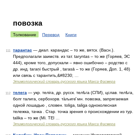
повозка
Толкование
Перевод
Книги
тарантас
— диал. карандас – то же, вятск. (Васн.).
111
Предполагали заимств. из тат. taryntas – то же (Горяев, ЭС
444), кроме того, допускали – явно ошибочно – родство с
др. инд. taraṇi быстрый , tarasā – то же (Горяев, Доп. 1, 48)
или связь с тарантить,&#8230; …
Этимологический словарь русского языка Макса Фасмера
телега
— укр. телiга, др. русск. телѣга (СПИ), цслав. телѣга,
112
болг талига, сербохорв. та̀љиге̑ мн. повозка, запрягаемая
одной лошадью , словен. toliga, taliga одноколесная
тележка, тачка . Стар. точка зрения о происхождении из тур.
talika – то же (Мi. ТЕl …
Этимологический словарь русского языка Макса Фасмера