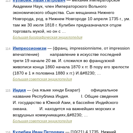
Кулибин, Иван Петрович
— механик Императорской
113
Академии Наук, член Императорского Вольного
экономического общества. Сын мещанина Нижнего
Новгорода, род. в Нижнем Новгороде 10 апреля 1735 г., ум.
там же 30 июля 1818 г. Кулибин предназначался отцом
торговать мукой, но он с …
Большая биографическая энциклопедия
Импрессионизм
— (франц. impressionnisme, от impression
114
впечатление) направление в искусстве последней
трети 19 начале 20 вв. И. сложился во французской
живописи конца 1860 начала 1870 х гг. В пору его зрелости
(1870 е 1 я половина 1880 х гг.) И.&#8230; …
Большая советская энциклопедия
Индия
— (на языке хинди Бхарат) официальное
115
название Республика Индия. I. Общие сведения
И. государство в Южной Азии, в бассейне Индийского
океана. И. находится на важнейших морских и
воздушных коммуникациях,&#8230; …
Большая советская энциклопедия
Кулибин Иван Петрович
— [10(21).4.1735, Нижний
116