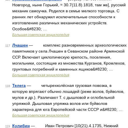
Новгород, ныне Горький, ≈ 30.7(11.8).1818, там же], русский
механик самоучка. Родился в семье мелкого торговца. С
ранних лет обнаружил исключительные способности к
изготовлению различных механических устройств.
Особое&#8230; …
Большая советская энциклопедия
Лчашен
— комплекс разновременных археологических
117
памятников у села Лчашен в Севанском районе Армянской
ССР. Включает циклопическую крепость, поселения,
могильники, состоящие из множества Курганов, Кромлехов,
грунтовых погребений и каменных ящиков&#8230; …
Большая советская энциклопедия
Телега
— четырехколёсная грузовая повозка, в
118
которую впрягают обычно лошадей (реже волов, буйволов,
мулов и др.). Различают Т. с дышловой и оглобельной
упряжкой. Дышловая упряжка волов или буйволов
характерна для юга Европейской части СССР и&#8230; …
Большая советская энциклопедия
Кулибин
— Иван Петрович [10(21).4.1735, Нижний
119