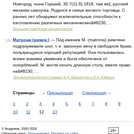
Новгород, ныне Горький, 30.7(11.8).1818, там же], русский
механик самоучка. Родился в семье мелкого торговца. С
ранних лет обнаружил исключительные способности к
изготовлению различных механических&#8230; …
Большая советская энциклопедия
Матрона (римск.)
— Под именем M. (matrona) римляне
120
подразумевали uxor, т. е. законную жену в свободном браке,
пользующуюся хорошей репутацией. Она пользовалась
всеми знаками уважения и была обеспечена от
оскорблений. М. могли носить длинную столу, имели право
на&#8230; …
Энциклопедический словарь Ф.А. Брокгауза и И.А. Ефрона
Страницы
←
Предыдущая
Следующая
→
1
2
3
4
5
6
7
8
9
10
11
12
13
© Академик, 2000-2026
18+
Обратная связь:
Техподдержка
,
Реклама на сайте